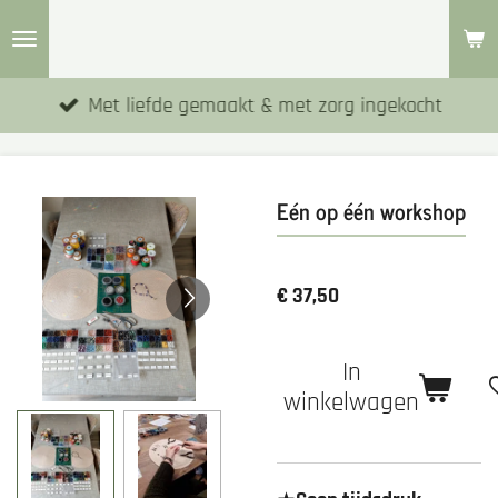
Ga
direct
naar
Met liefde gemaakt & met zorg ingekocht
de
hoofdinhoud
Eén op één workshop
€ 37,50
In
winkelwagen