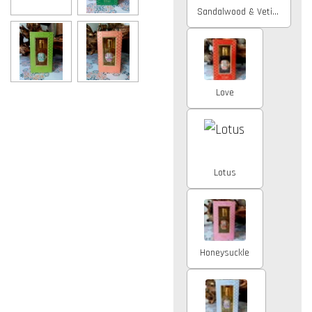
Sandalwood & Vetiver
Love
Lotus
Honeysuckle